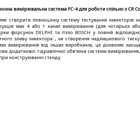
ронна вимірювальна система FC-4 для роботи спільно з
CR Co
ляє створити повноцінну систему тестування інжекторів н
рукція має 4 або 1 канал вимірювання (для чотирьох аб
ірки форсунок DELPHI та п'єзо BOSCH у повній відповідно
тного зливу інжектора , чи створення надлишкового тиску
мах вимірювання від інших виробників, це дозволяє заоща
ови додаткової гідравлічної обв'язки системи вимірювання
 при конструюванні стенду.