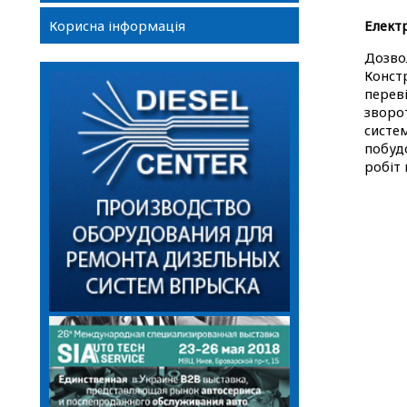
Корисна інформація
Елект
Дозво
Конст
перев
зворо
систе
побуд
робіт