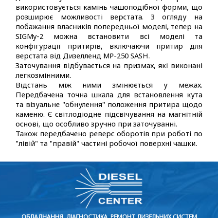
використовується камінь чашоподібної форми, що
розширює можливості верстата. З огляду на
побажання власників попередньої моделі, тепер на
SIGMy-2 можна встановити всі моделі та
конфігурації притирів, включаючи притир для
верстата від Дизелленд MP-250 SASH.
Заточування відбувається на призмах, які виконані
легкозмінними.
Відстань між ними змінюється у межах.
Передбачена точна шкала для встановлення кута
та візуальне "обнулення" положення притира щодо
каменю. Є світлодіодне підсвічування на магнітній
основі, що особливо зручно при заточуванні.
Також передбачено реверс оборотів при роботі по
"лівій" та "правій" частині робочої поверхні чашки.
ОБЛАДНАННЯ, ДІАГНОСТИКА, РЕМОНТ ДИЗЕЛЬНИХ СИСТЕМ