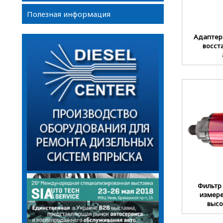
Полезная информация
Адаптер
восст
Фильтр 
измере
высо
и