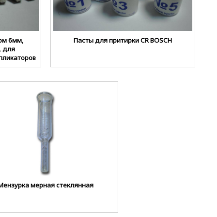
ом 6мм,
Пасты для притирки CR BOSCH
, для
пликаторов
Мензурка мерная стеклянная