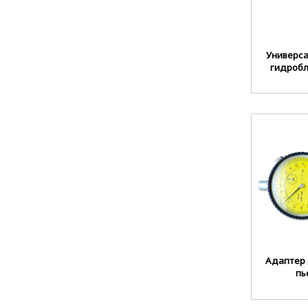
Универс
гидробл
Адаптер 
пь