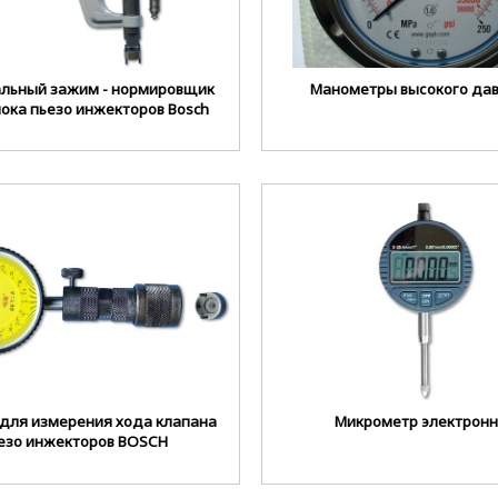
альный зажим - нормировщик
Манометры высокого да
ока пьезо инжекторов Bosch
для измерения хода клапана
Микрометр электрон
езо инжекторов BOSCH